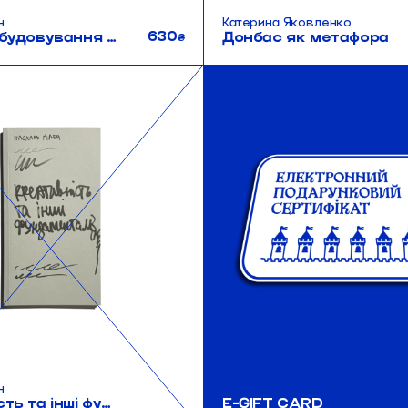
н
Катерина Яковленко
630
Довіра. Вибудовування культурного спільного
Донбас як метафора
₴
н
Креативність та інші фундаменталізми
E-GIFT CARD