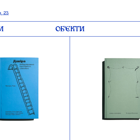
, 23
И
ОБʼЄКТИ