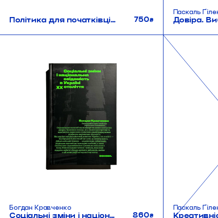
Паскаль Ґіле
750
Політика для початківців #2
₴
Богдан Кравченко
Паскаль Ґіле
860
Соціальні зміни і національна свідомість в Україні XX століття
₴