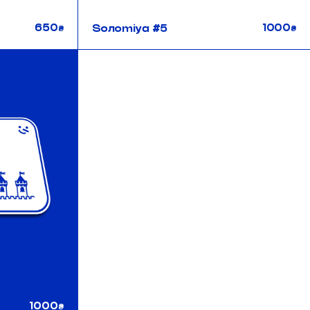
650
1000
Soлоmiya #5
₴
₴
1000
₴