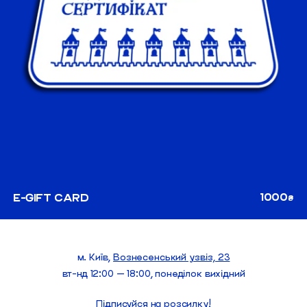
1000
E-GIFT CARD
₴
м. Київ,
Вознесенський узвіз, 23
вт-нд 12:00 — 18:00, понеділок вихідний
Підписуйся на розсилку!