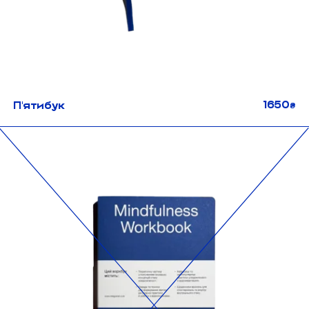
1650
Пʼятибук
₴