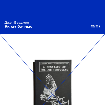
Джон Берджер
620
Як ми бачимо
₴