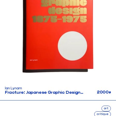
Ian Lynam
2000
Fracture: Japanese Graphic Design 1875–1975
₴
art
critique