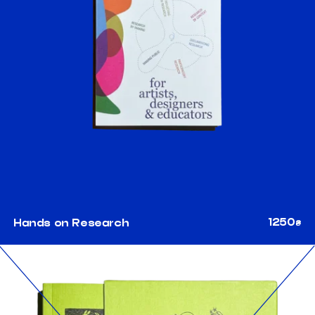
1250
Hands on Research
₴