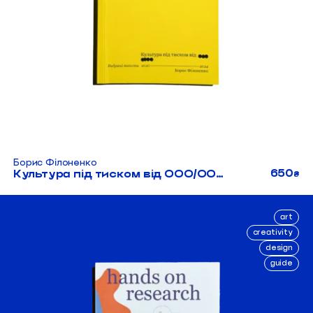
Борис Філоненко
650
Культура під тиском від ООО/ОООО
₴
art
creativity
design
guide