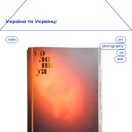
Україна та Українці
sale
art
photography
ua
war