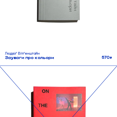
Людвіґ Вітґенштайн
570
Зауваги про кольори
₴