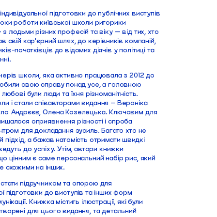
індивідуальної підготовки до публічних виступів
оки роботи київської школи риторики
 з людьми різних професій та віку — від тих, хто
ав свій карʼєрний шлях, до керівників компаній,
ків-початківців до відомих діячів у політиці та
нні.
нерів школи, яка активно працювала з 2012 до
любили свою справу понад усе, а головною
 любові були люди та їхня різноманітність.
ли і стали співавторами видання – Вероніка
ило Андрєєв, Олена Козелецька. Ключовим для
ишалося оприявнення різності і спроба
ентром для докладання зусиль. Багато хто не
 підхід, а бажав натомість отримати швидкі
 ведуть до успіху. Утім, автори книжки
що цінним є саме персональний набір рис, який
е схожими на інших.
 стати підручником та опорою для
ої підготовки до виступів та інших форм
унікації. Книжка містить ілюстрації, які були
творені для цього видання, та детальний