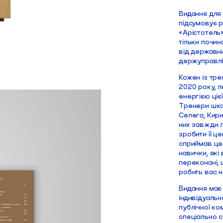
Видання для 
підсумовує р
«Арістотель»
тільки почин
від державни
держуправлі
Кожен із тре
2020 року, 
енергією цієї
Тренери шко
Селега, Кир
них завжди л
зробити її ц
сприймав цей
навички, які
переконані, 
робить вас н
Видання має
індивідуальн
публічної ком
спеціально с