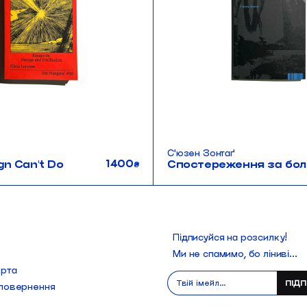
Сʼюзен Зонтаґ
1400
n Can't Do
Сп
₴
Підписуйся на розсилку!
Ми не спамимо, бо ліниві...
ерта
 повернення