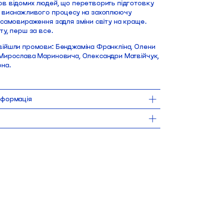
ов відомих людей, що перетворить підготовку
з виснажливого процесу на захоплюючу
 самовираження задля зміни світу на краще.
ту, перш за все.
війшли промови: Бенджаміна Франкліна, Олени
 Мирослава Мариновича, Олександри Матвійчук,
она.
нформація
ка + відкритий корінець
ю Поштою безкоштовна для замовлень від 1000 UAH. 
Відправки 
окрім понеділка.
ормлене до 15:00, поїде до тебе того ж дня.
ка
мовивозу замовлення можна забрати 
в найближчі робочі години з 
у в Києві.