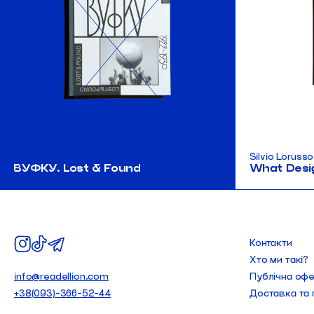
Silvio Lorussо
ВУФКУ. Lost & Found
What Desig
Контакти
Хто ми такі?
info@readellion.com
Публічна оф
+38(093)-366-52-44
Доставка та