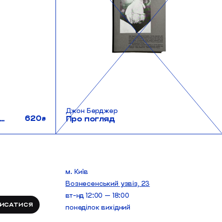
Джон Берджер
620
остереження за болем інших
Про погляд
₴
м. Київ
Вознесенський узвіз, 23
вт-нд 12:00 — 18:00
понеділок вихідний