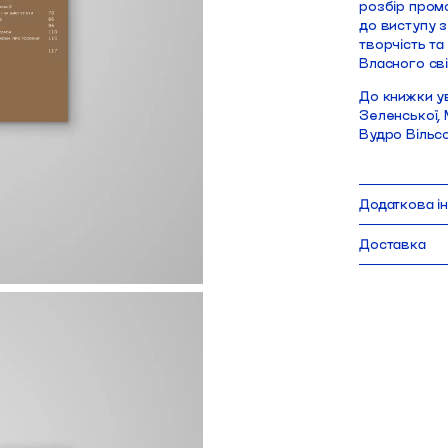
розбір пром
до виступу 
творчість та
Власного сві
До книжки у
Зеленської,
Вудро Вільс
Додаткова і
17 x 10 см
Доставка
160 сторінок
м’яка обкладин
Доставка Ново
2025
робимо щодня, 
Замовлення, оф
мова: українсь
При виборі са
нашого магазин