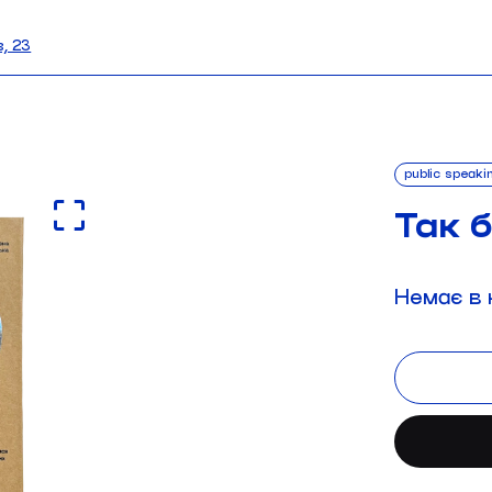
, 23
public speaki
Так 
Немає в 