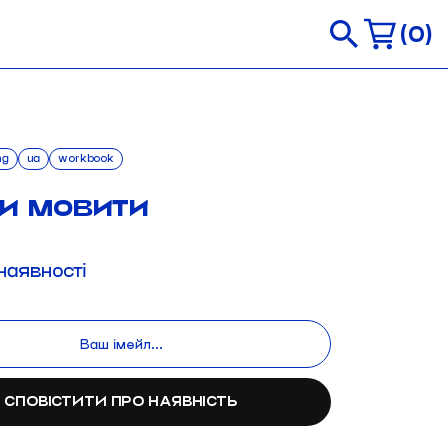
0
ng
ua
workbook
би мовити
наявності