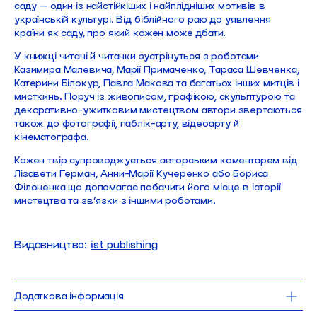
саду — один із найстійкіших і найплідніших мотивів в
українській культурі. Від біблійного раю до уявлення
країни як саду, про який кожен може дбати.
У книжці читачі й читачки зустрінуться з роботами
Казимира Малевича, Марії Примаченко, Тараса Шевченка,
Катерини Білокур, Павла Макова та багатьох інших митців і
мисткинь. Поруч із живописом, графікою, скульптурою та
декоративно-ужитковим мистецтвом автори звертаються
також до фотографії, паблік-арту, відеоарту й
кінематографа.
Кожен твір супроводжується авторським коментарем від
Лізавети Герман, Анни-Марії Кучеренко або Бориса
Філоненка що допомагає побачити його місце в історії
мистецтва та зв’язки з іншими роботами.
Видавництво:
ist publishing
Додаткова інформація