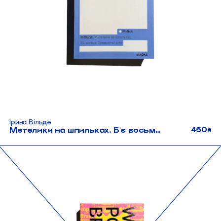
Ірина Вільде
450
Метелики на шпильках. Б'є восьма. Повнолітні діти
₴