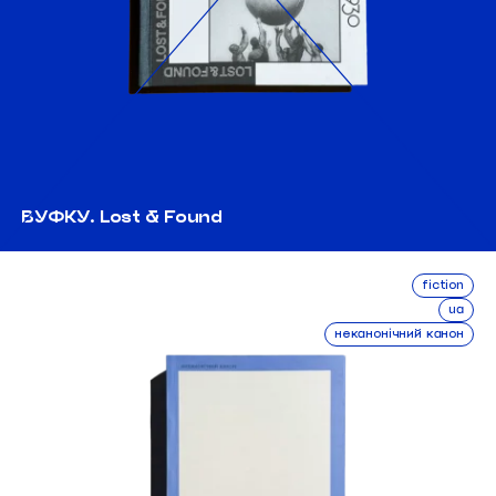
ВУФКУ. Lost & Found
fiction
ua
неканонічний канон