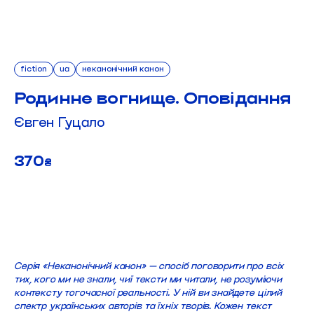
fiction
ua
неканонічний канон
Родинне вогнище. Оповідання
Євген Гуцало
370
₴
ДОДАТИ В КОШИК
Серія «Неканонічний канон» — спосіб поговорити про всіх
тих, кого ми не знали, чиї тексти ми читали, не розуміючи
контексту тогочасної реальності. У ній ви знайдете цілий
спектр українських авторів та їхніх творів. Кожен текст