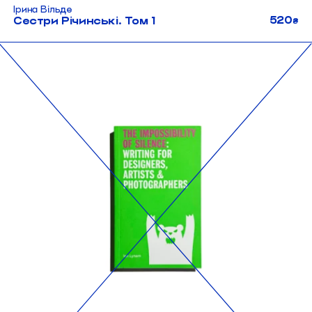
Ірина Вільде
520
Сестри Річинські. Том 1
₴