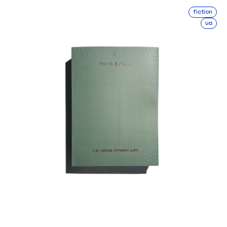
fiction
ua