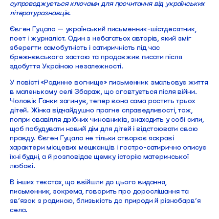
супроводжується ключами для прочитання від українських
літературознавців.
Євген Гуцало — український письменник-шістдесятник,
поет і журналіст. Один з небагатьох авторів, який зміг
зберегти самобутність і сатиричність під час
брежнєвського застою та продовжив писати після
здобуття Україною незалежності.
У повісті «Родинне вогнище» письменник змальовує життя
в маленькому селі Збараж, що оговтується після війни.
Чоловік Ганки загинув, тепер вона сама ростить трьох
дітей. Жінка відчайдушно прагне справедливості, тож,
попри свавілля дрібних чиновників, знаходить у собі сили,
щоб побудувати новий дім для дітей і відстоювати свою
правду. Євген Гуцало не тільки створює яскраві
характери місцевих мешканців і гостро-сатирично описує
їхні будні, а й розповідає щемку історію материнської
любові.
В інших текстах, що ввійшли до цього видання,
письменник, зокрема, говорить про дорослішання та
зв’язок з родиною, близькість до природи й різнобарв’я
села.