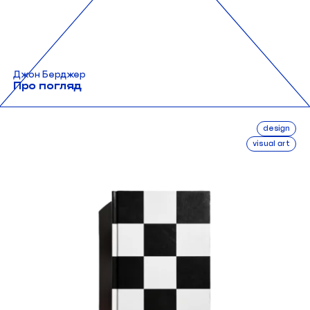
Джон Берджер
Про погляд
design
visual art