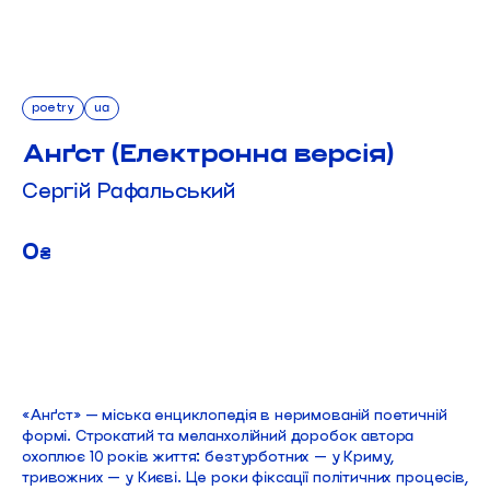
poetry
ua
Анґст (Електронна версія)
Сергій Рафальський
0
₴
ДОДАТИ В КОШИК
«Анґст» — міська енциклопедія в неримованій поетичній
формі. Строкатий та меланхолійний доробок автора
охоплює 10 років життя: безтурботних — у Криму,
тривожних — у Києві. Це роки фіксації політичних процесів,