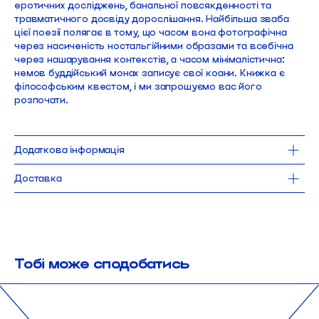
еротичних досліджень, банальної повсякденності та
травматичного досвіду дорослішання. Найбільша зваба
цієї поезії полягає в тому, що часом вона фотографічна
через насиченість ностальгійними образами та всебічна
через нашарування контекстів, а часом мінімалістична:
немов буддійський монах записує свої коани. Книжка є
філософським квестом, і ми запрошуємо вас його
розпочати.
Додаткова інформація
мова: українська
Доставка
Доставка Новою Поштою безкоштовна для замовлень від 1000 UAH. 
Від
робимо щодня.
Замовлення, оформлене до 15:00, поїде до тебе того ж дня.
При виборі самовивозу замовлення можна забрати 
в найближчі робочі 
нашого магазину в Києві.
Тобі може сподобатись