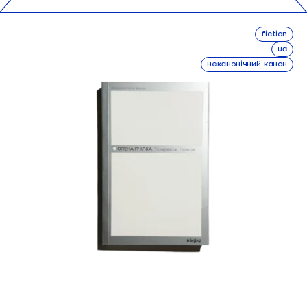
fiction
ua
неканонічний канон