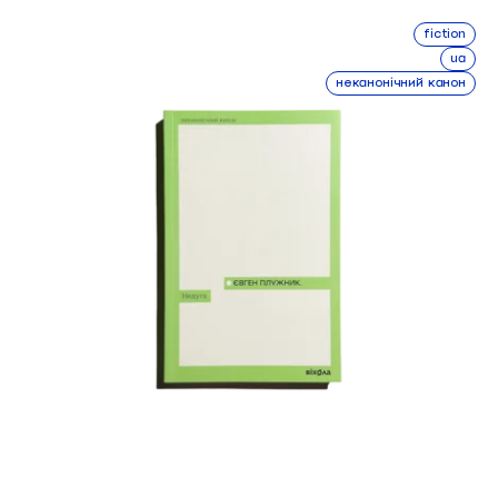
fiction
ua
неканонічний канон