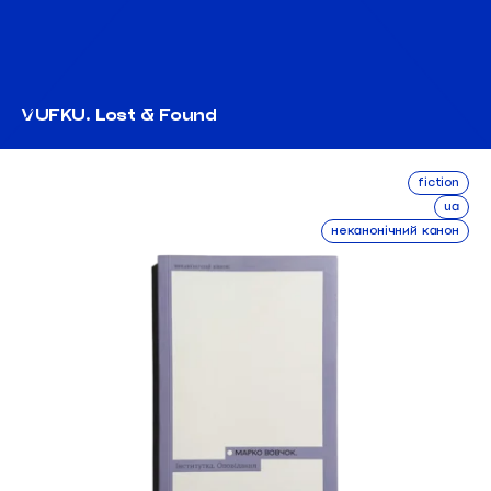
VUFKU. Lost & Found
fiction
ua
неканонічний канон