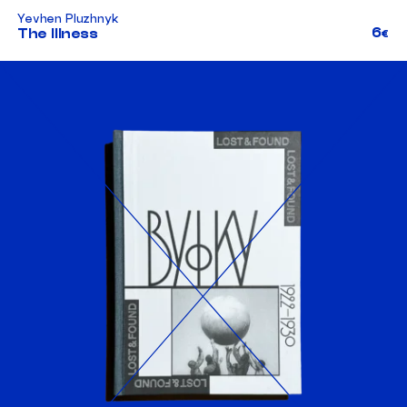
Yevhen Pluzhnyk
6
The Illness
€