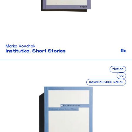
Marko Vovchok
6
Institutka. Short Stories
€
fiction
ua
неканонічний канон