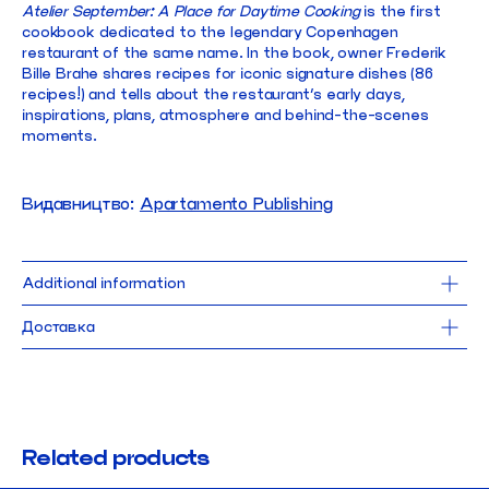
Atelier September: A Place for Daytime Cooking
is the first
cookbook dedicated to the legendary Copenhagen
restaurant of the same name. In the book, owner Frederik
Bille Brahe shares recipes for iconic signature dishes (86
recipes!) and tells about the restaurant’s early days,
inspirations, plans, atmosphere and behind-the-scenes
moments.
Видавництво:
Apartamento Publishing
Additional information
21,5 x 30 cm
Доставка
256 pages
hardcover 
Доставка Новою Поштою безкоштовна для замовлень від 1000 UAH. 
Від
2023
робимо щодня, окрім понеділка.
Замовлення, оформлене до 15:00, поїде до тебе того ж дня.
language: english
При виборі самовивозу замовлення можна забрати 
в найближчі робочі 
нашого магазину в Києві.
Related products