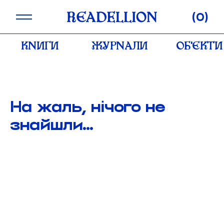
Skip
0
to
content
КНИГИ
ЖУРНАЛИ
ОБʼЄКТИ
На жаль, нічого не
знайшли...