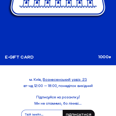
1000
E-GIFT CARD
₴
м. Київ,
Вознесенський узвіз, 23
вт-нд 12:00 — 18:00, понеділок вихідний
Підписуйся на розсилку!
Ми не спамимо, бо ліниві...