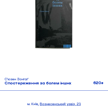
Сʼюзен Зонтаґ
620
Спостереження за болем інших
₴
м. Київ,
Вознесенський узвіз, 23