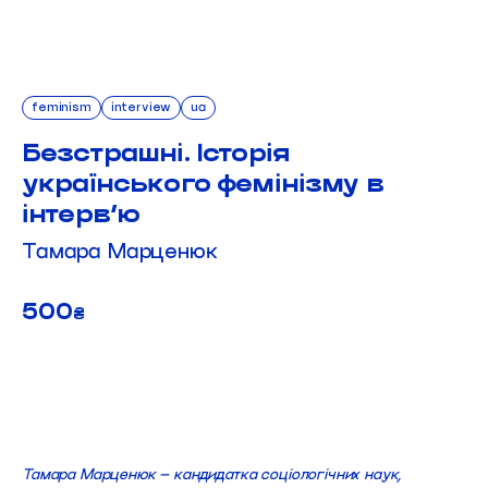
feminism
interview
ua
Безстрашні. Історія
українського фемінізму в
інтерв’ю
Тамара Марценюк
500
₴
ДОДАТИ В КОШИК
Тамара Марценюк – кандидатка соціологічних наук,