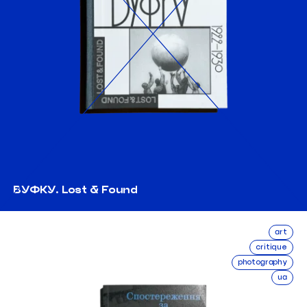
ВУФКУ. Lost & Found
art
critique
photography
ua