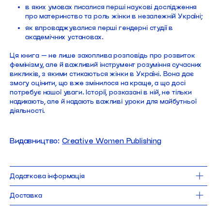
в яких умовах писалися перші наукові дослідження
про материнство та роль жінки в незалежній Україні;
як впроваджувалися перші гендерні студії в
академічних установах.
Ця книга — не лише захоплива розповідь про розвиток
фемінізму, але й важливий інструмент розуміння сучасних
викликів, з якими стикаються жінки в Україні. Вона дає
змогу оцінити, що вже змінилося на краще, а що досі
потребує нашої уваги. Історії, розказані в ній, не тільки
надихають, але й надають важливі уроки для майбутньої
діяльності.
Видавництво:
Creative Women Publishing
Додаткова інформація
14,5 x 21,5 см
Доставка
282 сторінки
тверда обкладинка + суперобкладинка
Доставка Новою Поштою безкоштовна для замовлень від 1000 UAH. 
Від
2024