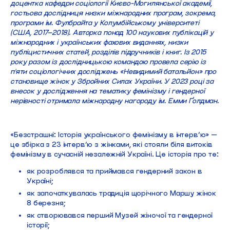
доцентка кафедри соціології Києво-Могилянської академії,
гостьова дослідниця низки міжнародних програм, зокрема,
програми ім. Фулбрайта у Колумбійському університеті
(США, 2017–2018). Авторка понад 100 наукових публікацій у
міжнародних і українських фахових виданнях, низки
публіцистичних статей, розділів підручників і книг. Із 2015
року разом із дослідницькою командою провела серію із
пʼяти соціологічних досліджень «Невидимий батальйон» про
становище жінок у Збройних Силах України. У 2023 році за
внесок у дослідження на тематику фемінізму і гендерної
нерівності отримала міжнародну нагороду ім. Емми Ґолдман.
«Безстрашні: Історія українського фемінізму в інтерв’ю» —
це збірка з 23 інтерв’ю з жінками, які стояли біля витоків
фемінізму в сучасній незалежній Україні. Це історія про те:
як розроблявся та приймався гендерний закон в
Україні;
як започаткувалась традиція щорічного Маршу жінок
8 березня;
як створювався перший Музей жіночої та гендерної
історії;