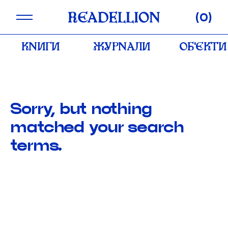
Skip
0
to
content
КНИГИ
ЖУРНАЛИ
ОБʼЄКТИ
Sorry, but nothing
matched your search
terms.