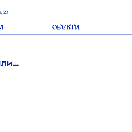
, 23
И
ОБʼЄКТИ
и...