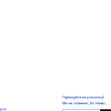
Підписуйся на розсилку!
Ми не спамимо, бо ліниві...
ерта